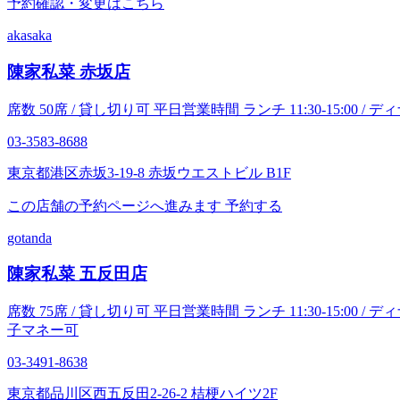
予約確認・変更はこちら
akasaka
陳家私菜 赤坂店
席数 50席 / 貸し切り可 平日営業時間 ランチ 11:30-15:00 / ディナー 1
03-3583-8688
東京都港区赤坂3-19-8 赤坂ウエストビル B1F
この店舗の予約ページへ進みます
予約する
gotanda
陳家私菜 五反田店
席数 75席 / 貸し切り可 平日営業時間 ランチ 11:30-15:00 / ディナー 17
子マネー可
03-3491-8638
東京都品川区西五反田2-26-2 桔梗ハイツ2F