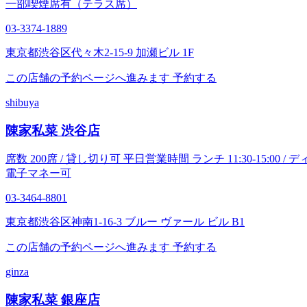
一部喫煙席有（テラス席）
03-3374-1889
東京都渋谷区代々木2-15-9 加瀬ビル 1F
この店舗の予約ページへ進みます
予約する
shibuya
陳家私菜 渋谷店
席数 200席 / 貸し切り可 平日営業時間 ランチ 11:30-15:00 / ディナー 1
電子マネー可
03-3464-8801
東京都渋谷区神南1-16-3 ブルー ヴァール ビル B1
この店舗の予約ページへ進みます
予約する
ginza
陳家私菜 銀座店