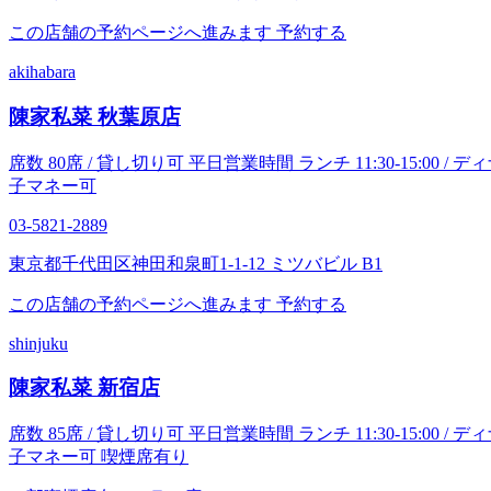
この店舗の予約ページへ進みます
予約する
akihabara
陳家私菜 秋葉原店
席数 80席 / 貸し切り可 平日営業時間 ランチ 11:30-15:00 / ディナー 17
子マネー可
03-5821-2889
東京都千代田区神田和泉町1-1-12 ミツバビル B1
この店舗の予約ページへ進みます
予約する
shinjuku
陳家私菜 新宿店
席数 85席 / 貸し切り可 平日営業時間 ランチ 11:30-15:00 / ディナー 17
子マネー可 喫煙席有り