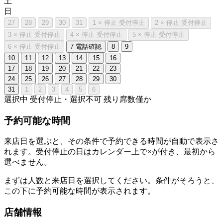
土
日
27
28
29
30
31
1
×
停止
受付停止
2
×
停止
受付停止
3
×
停止
受付停止
4
×
停止
受付停止
5
×
停止
受付停止
6
×
停止
受付停止
7
電話確認
8
9
10
11
12
13
14
15
16
17
18
19
20
21
22
23
24
25
26
27
28
29
30
31
1
2
3
4
5
6
選択中
受付停止・選択不可
残り席数僅か
予約可能な時間
来店日を選ぶと、その条件で予約できる時間が自動で表示さ
れます。受付停止の日はカレンダー上で×が付き、最初から
選べません。
まずは人数と来店日を選択してください。条件がそろうと、
この下に予約可能な時間が表示されます。
店舗情報